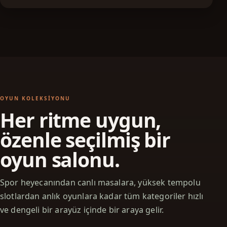
OYUN KOLEKSIYONU
Her ritme uygun,
özenle seçilmiş bir
oyun salonu.
Spor heyecanından canlı masalara, yüksek tempolu
slotlardan anlık oyunlara kadar tüm kategoriler hızlı
ve dengeli bir arayüz içinde bir araya gelir.