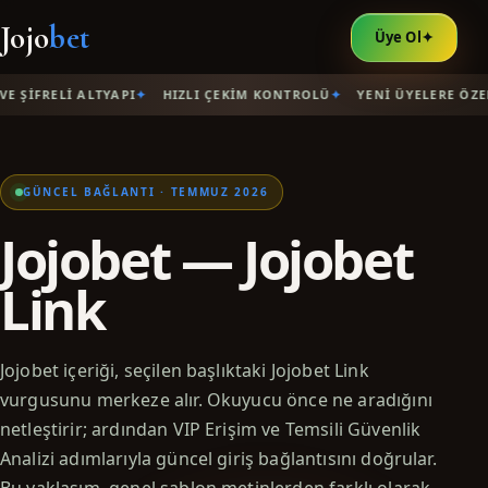
Jojo
bet
Üye Ol
✦
ELI ALTYAPI
HIZLI ÇEKIM KONTROLÜ
YENI ÜYELERE ÖZEL BON
GÜNCEL BAĞLANTI · TEMMUZ 2026
Jojobet — Jojobet
Link
Jojobet içeriği, seçilen başlıktaki Jojobet Link
vurgusunu merkeze alır. Okuyucu önce ne aradığını
netleştirir; ardından VIP Erişim ve Temsili Güvenlik
Analizi adımlarıyla güncel giriş bağlantısını doğrular.