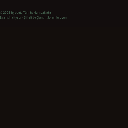
© 2026 Jojobet. Tüm hakları saklıdır.
Lisanslı altyapı · Şifreli bağlantı · Sorumlu oyun