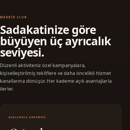
MADRID CLUB
Sadakatinize göre
büyüyen üç ayrıcalık
seviyesi.
Düzenli aktiviteniz özel kampanyalara,
kişiselleştirilmiş tekliflere ve daha öncelikli hizmet
kanallarına dönüşür. Her kademe açık avantajlarla
ilerler.
BAŞLANGIÇ KADEMESI