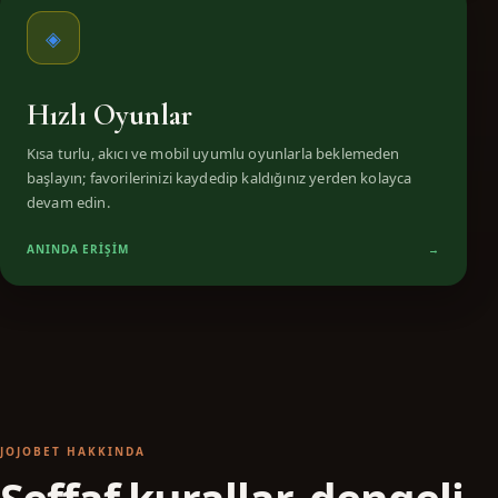
◈
Hızlı Oyunlar
Kısa turlu, akıcı ve mobil uyumlu oyunlarla beklemeden
başlayın; favorilerinizi kaydedip kaldığınız yerden kolayca
devam edin.
ANINDA ERIŞIM
→
JOJOBET HAKKINDA