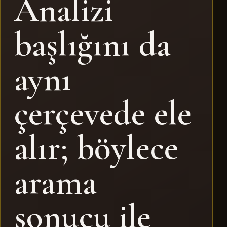
Analizi
başlığını da
aynı
çerçevede ele
alır; böylece
arama
sonucu ile