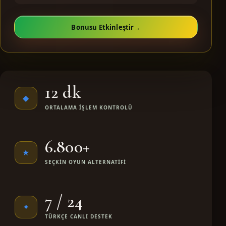
Bonusu Etkinleştir
→
12 dk
◆
ORTALAMA IŞLEM KONTROLÜ
6.800+
★
SEÇKIN OYUN ALTERNATIFI
7 / 24
✦
TÜRKÇE CANLI DESTEK