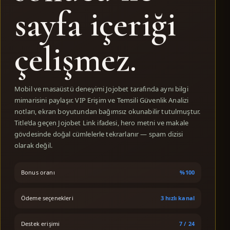
sayfa içeriği
çelişmez.
Mobil ve masaüstü deneyimi Jojobet tarafında aynı bilgi
mimarisini paylaşır. VIP Erişim ve Temsili Güvenlik Analizi
notları, ekran boyutundan bağımsız okunabilir tutulmuştur.
Title’da geçen Jojobet Link ifadesi, hero metni ve makale
gövdesinde doğal cümlelerle tekrarlanır — spam dizisi
olarak değil.
Bonus oranı
%100
Ödeme seçenekleri
3 hızlı kanal
Destek erişimi
7 / 24