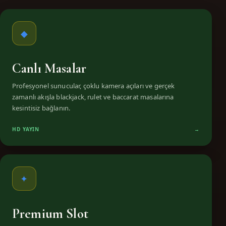
◆
Canlı Masalar
Profesyonel sunucular, çoklu kamera açıları ve gerçek
zamanlı akışla blackjack, rulet ve baccarat masalarına
kesintisiz bağlanın.
HD YAYIN
→
✦
Premium Slot