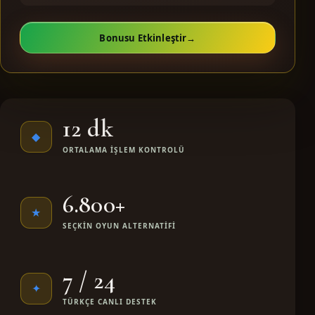
Bonusu Etkinleştir
→
12 dk
◆
ORTALAMA IŞLEM KONTROLÜ
6.800+
★
SEÇKIN OYUN ALTERNATIFI
7 / 24
✦
TÜRKÇE CANLI DESTEK