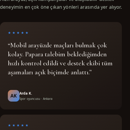
deneyimin en çok öne çıkan yönleri arasında yer alıyor.
★★★★★
“Mobil arayüzde maçları bulmak çok
kolay. Papara talebim beklediğimden
hızlı kontrol edildi ve destek ekibi tüm
aşamaları açık biçimde anlattı.”
Arda K.
AK
Spor oyuncusu · Ankara
★★★★★