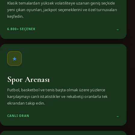
Klasik temalardan yüksek volatiliteye uzanan geniş seçkide
yeni çıkan oyunları, jackpot seçeneklerini ve özel turnuvaları
keşfedin.
6.800+ SEÇENEK
→
★
Spor Arenası
Futbol, basketbol ve tenis başta olmak üzere yüzlerce
karşılaşmayı canlı istatistikler ve rekabetçi oranlarla tek
ekrandan takip edin.
CANLI ORAN
→