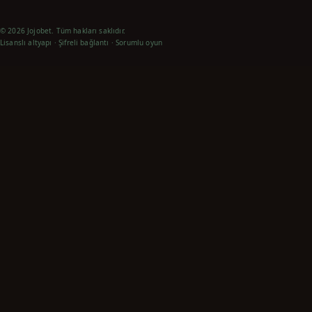
© 2026 Jojobet. Tüm hakları saklıdır.
Lisanslı altyapı · Şifreli bağlantı · Sorumlu oyun