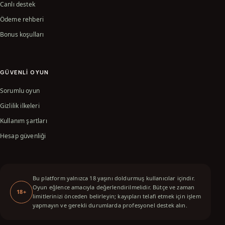
Canlı destek
Ödeme rehberi
Bonus koşulları
GÜVENLI OYUN
Sorumlu oyun
Gizlilik ilkeleri
Kullanım şartları
Hesap güvenliği
Bu platform yalnızca 18 yaşını doldurmuş kullanıcılar içindir.
Oyun eğlence amacıyla değerlendirilmelidir. Bütçe ve zaman
18+
limitlerinizi önceden belirleyin; kayıpları telafi etmek için işlem
yapmayın ve gerekli durumlarda profesyonel destek alın.