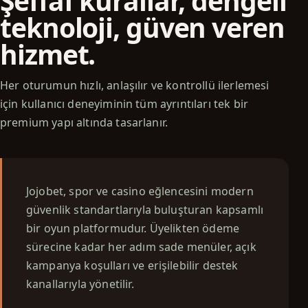
Şeffaf kurallar, dengeli
teknoloji, güven veren
hizmet.
Her oturumun hızlı, anlaşılır ve kontrollü ilerlemesi
için kullanıcı deneyiminin tüm ayrıntıları tek bir
premium yapı altında tasarlanır.
Jojobet, spor ve casino eğlencesini modern
güvenlik standartlarıyla buluşturan kapsamlı
bir oyun platformudur. Üyelikten ödeme
sürecine kadar her adım sade menüler, açık
kampanya koşulları ve erişilebilir destek
kanallarıyla yönetilir.