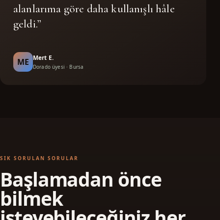
alanlarıma göre daha kullanışlı hâle
geldi.”
Mert E.
ME
Dorado üyesi · Bursa
SIK SORULAN SORULAR
Başlamadan önce
bilmek
isteyebileceğiniz her