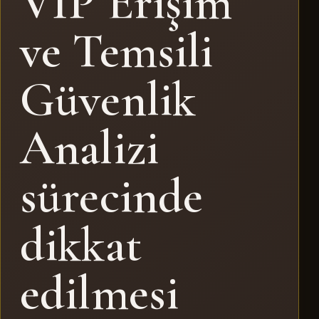
VIP Erişim
ve Temsili
Güvenlik
Analizi
sürecinde
dikkat
edilmesi