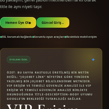
Bu yaklaşım, genel şablon metinlerden farklı olarak
title ile aynı niyeti taşır.
Hemen Üye Ol
◆
Güncel Giriş
→
◆
SSL korumalı bağlantı
◆
Sorumlu oyun araçları
◆
Kesintisiz mobil erişim
✦
ÜYELERE ÖZEL
ÖZET: BU SAYFA RASTGELE ÜRETILMIŞ BIR METIN
DEĞIL; “JOJOBET LINK” NIYETINE GÖRE YENIDEN
YAZILMIŞ BIR JOJOBET BILGILENDIRME METNIDIR.
VIP ERIŞIM VE TEMSILI GÜVENLIK ANALIZI ILE VIP
ERIŞIM VE TEMSILI GÜVENLIK ANALIZI BIRLIKTE
OKUNDUĞUNDA TITLE–DESCRIPTION–BODY UYUMU
GOOGLE’IN BEKLEDIĞI TUTARLILIĞI SAĞLAR.