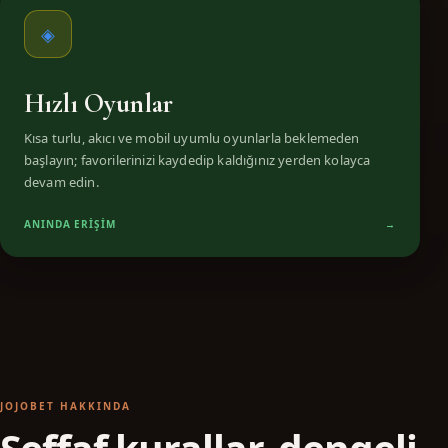
◈
Hızlı Oyunlar
Kısa turlu, akıcı ve mobil uyumlu oyunlarla beklemeden
başlayın; favorilerinizi kaydedip kaldığınız yerden kolayca
devam edin.
ANINDA ERIŞIM
→
JOJOBET HAKKINDA