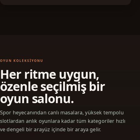
OYUN KOLEKSIYONU
Her ritme uygun,
özenle seçilmiş bir
oyun salonu.
Spor heyecanından canlı masalara, yüksek tempolu
slotlardan anlık oyunlara kadar tüm kategoriler hızlı
ve dengeli bir arayüz içinde bir araya gelir.