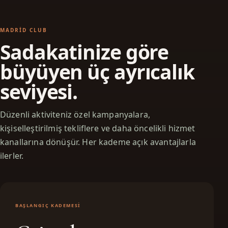
MADRID CLUB
Sadakatinize göre
büyüyen üç ayrıcalık
seviyesi.
Düzenli aktiviteniz özel kampanyalara,
kişiselleştirilmiş tekliflere ve daha öncelikli hizmet
kanallarına dönüşür. Her kademe açık avantajlarla
ilerler.
BAŞLANGIÇ KADEMESI