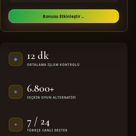
Bonusu Etkinleştir
→
12 dk
◆
ORTALAMA IŞLEM KONTROLÜ
6.800+
★
SEÇKIN OYUN ALTERNATIFI
7 / 24
✦
TÜRKÇE CANLI DESTEK