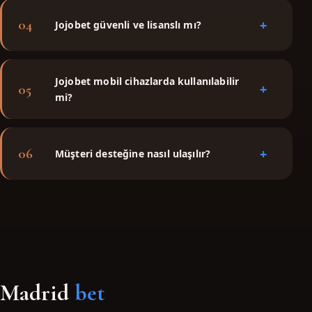
04
+
Jojobet güvenli ve lisanslı mı?
Jojobet mobil cihazlarda kullanılabilir
05
+
mi?
06
+
Müşteri desteğine nasıl ulaşılır?
Madrid
bet