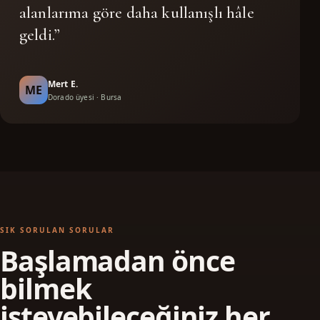
alanlarıma göre daha kullanışlı hâle
geldi.”
Mert E.
ME
Dorado üyesi · Bursa
SIK SORULAN SORULAR
Başlamadan önce
bilmek
isteyebileceğiniz her