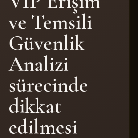
VIP Erişim
ve Temsili
Güvenlik
Analizi
sürecinde
dikkat
edilmesi