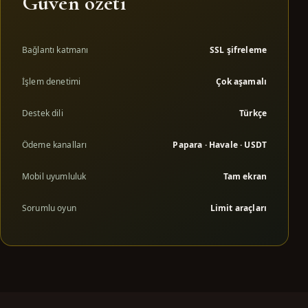
Güven özeti
Bağlantı katmanı
SSL şifreleme
İşlem denetimi
Çok aşamalı
Destek dili
Türkçe
Ödeme kanalları
Papara · Havale · USDT
Mobil uyumluluk
Tam ekran
Sorumlu oyun
Limit araçları