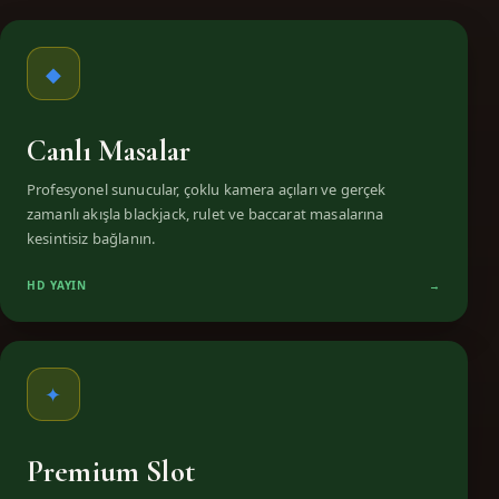
◆
Canlı Masalar
Profesyonel sunucular, çoklu kamera açıları ve gerçek
zamanlı akışla blackjack, rulet ve baccarat masalarına
kesintisiz bağlanın.
HD YAYIN
→
✦
Premium Slot