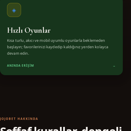
◈
Hızlı Oyunlar
Kısa turlu, akıcı ve mobil uyumlu oyunlarla beklemeden
başlayın; favorilerinizi kaydedip kaldığınız yerden kolayca
devam edin.
ANINDA ERIŞIM
→
JOJOBET HAKKINDA