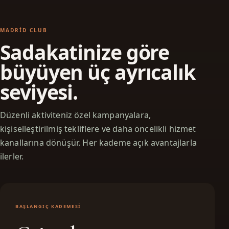
MADRID CLUB
Sadakatinize göre
büyüyen üç ayrıcalık
seviyesi.
Düzenli aktiviteniz özel kampanyalara,
kişiselleştirilmiş tekliflere ve daha öncelikli hizmet
kanallarına dönüşür. Her kademe açık avantajlarla
ilerler.
BAŞLANGIÇ KADEMESI