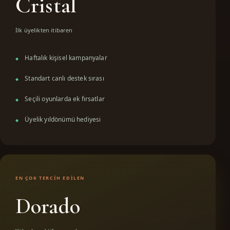
Cristal
İlk üyelikten itibaren
Haftalık kişisel kampanyalar
Standart canlı destek sırası
Seçili oyunlarda ek fırsatlar
Üyelik yıldönümü hediyesi
EN ÇOK TERCIH EDILEN
Dorado