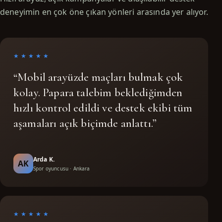
deneyimin en çok öne çıkan yönleri arasında yer alıyor.
★★★★★
“Mobil arayüzde maçları bulmak çok
kolay. Papara talebim beklediğimden
hızlı kontrol edildi ve destek ekibi tüm
aşamaları açık biçimde anlattı.”
Arda K.
AK
Spor oyuncusu · Ankara
★★★★★