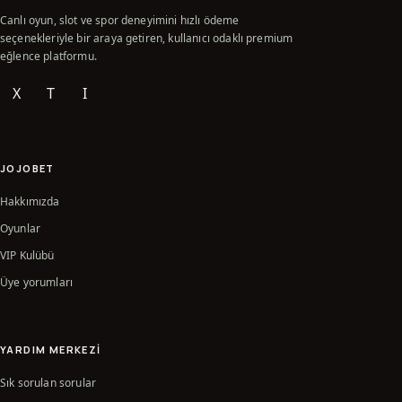
Canlı oyun, slot ve spor deneyimini hızlı ödeme
seçenekleriyle bir araya getiren, kullanıcı odaklı premium
eğlence platformu.
X
T
I
JOJOBET
Hakkımızda
Oyunlar
VIP Kulübü
Üye yorumları
YARDIM MERKEZI
Sık sorulan sorular