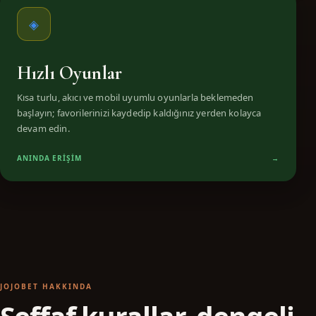
◈
Hızlı Oyunlar
Kısa turlu, akıcı ve mobil uyumlu oyunlarla beklemeden
başlayın; favorilerinizi kaydedip kaldığınız yerden kolayca
devam edin.
ANINDA ERIŞIM
→
JOJOBET HAKKINDA