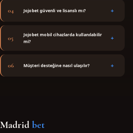
04
+
Jojobet güvenli ve lisanslı mı?
Jojobet mobil cihazlarda kullanılabilir
05
+
mi?
06
+
Müşteri desteğine nasıl ulaşılır?
Madrid
bet