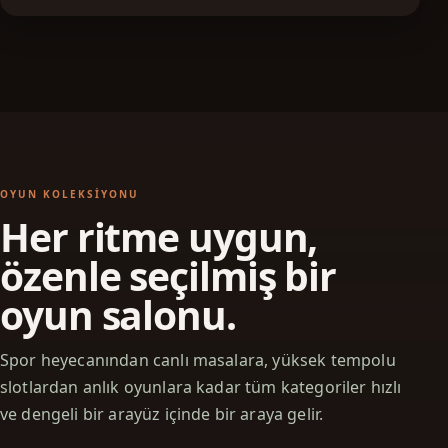
OYUN KOLEKSIYONU
Her ritme uygun,
özenle seçilmiş bir
oyun salonu.
Spor heyecanından canlı masalara, yüksek tempolu
slotlardan anlık oyunlara kadar tüm kategoriler hızlı
ve dengeli bir arayüz içinde bir araya gelir.