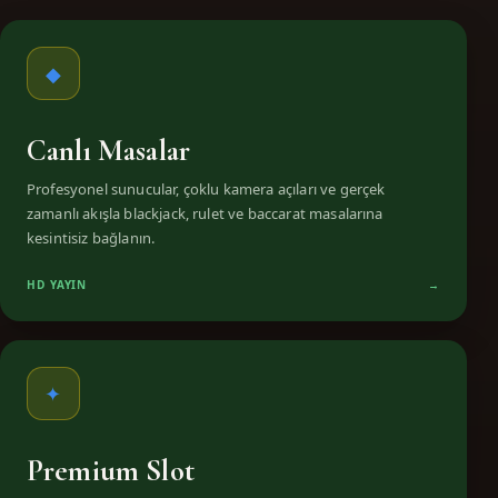
◆
Canlı Masalar
Profesyonel sunucular, çoklu kamera açıları ve gerçek
zamanlı akışla blackjack, rulet ve baccarat masalarına
kesintisiz bağlanın.
HD YAYIN
→
✦
Premium Slot